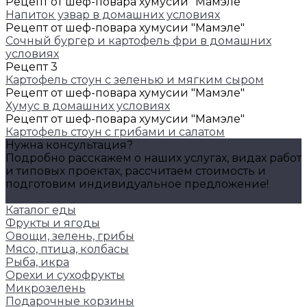
Рецепт от шеф-повара хумусии "Мамэле"
Напиток узвар в домашних условиях
Рецепт от шеф-повара хумусии "Мамэле"
Сочный бургер и картофель фри в домашних
условиях
Рецепт 3
Картофель стоун с зеленью и мягким сыром
Рецепт от шеф-повара хумусии "Мамэле"
Хумус в домашних условиях
Рецепт от шеф-повара хумусии "Мамэле"
Картофель стоун с грибами и салатом
Нужна консультация?
Подробно расскажем о наших услугах, видах работ
и типовых проектах, рассчитаем стоимость и
подготовим индивидуальное предложение!
Задать вопрос
Каталог еды
Фрукты и ягоды
Овощи, зелень, грибы
Мясо, птица, колбасы
Рыба, икра
Орехи и сухофрукты
Микрозелень
Подарочные корзины