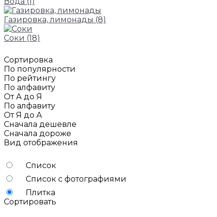
Вода
(1)
Газировка, лимонады
(8)
Соки
(18)
Сортировка
По популярности
По рейтингу
По алфавиту
От А до Я
По алфавиту
От Я до А
Сначала дешевле
Сначала дороже
Вид отображения
Список
Список с фотографиями
Плитка
Сортировать