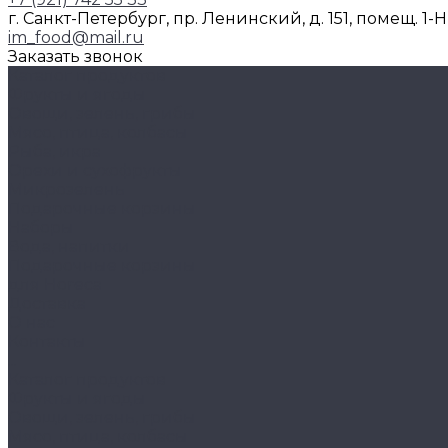
г. Санкт-Петербург, пр. Ленинский, д. 151, помещ. 1-
im_food@mail.ru
Заказать звонок
Каталог продуктов
Фрукты и ягоды
Овощи, зелень, грибы
Мясо, птица, колбасы
Рыба, икра
Орехи и сухофрукты
Микрозелень
Подарочные корзины
Наборы
Вода, напитки
Подарочные корзины
для Horeca
Доставка
О нас
Контакты
...
Каталог продуктов
Фрукты и ягоды
Овощи, зелень, грибы
Мясо, птица, колбасы