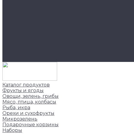
Рыба, икра
Орехи и сухофрукты
Микрозелень
Подарочные корзины
Наборы
Вода, напитки
Подарочные корзины
для Horeca
Доставка
О нас
Контакты
Каталог продуктов
Фрукты и ягоды
Овощи, зелень, грибы
Мясо, птица, колбасы
Рыба, икра
Орехи и сухофрукты
Микрозелень
Подарочные корзины
Наборы