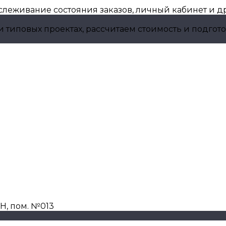
тслеживание состояния заказов, личный кабинет и 
 и типовых проектах, рассчитаем стоимость и подг
-Н, пом. №013