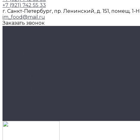
+7 (921) 742 55 33
г. Санкт-Петербург, пр. Ленинский, д. 151, помещ. 1-
im_food@mail.ru
Заказать звонок
...
Каталог продуктов
Фрукты и ягоды
Овощи, зелень, грибы
Мясо, птица, колбасы
Рыба, икра
Орехи и сухофрукты
Микрозелень
Подарочные корзины
Наборы
Вода, напитки
Подарочные корзины
для Horeca
Доставка
О нас
Контакты