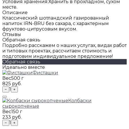
Условия хранения:
Хранить в прохладном, сухом
месте.
Описание
Классический шотландский газированный
напиток IRN-BRU без сахара, с характерным
фруктово-цитрусовым вкусом.
Отзывы
Обратная связь
Подробно расскажем о наших услугах, видах работ
и типовых проектах, рассчитаем стоимость и
подготовим индивидуальное предложение!
Обратная связь
Идеально вместе
Фисташки
Вес
500 г
825 руб.
1
−
+
Колбаски
сырокопченые
Вес
150 г
233 руб.
1
−
+