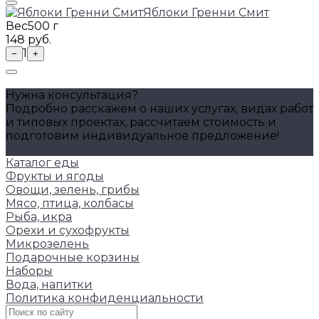
Яблоки Гренни Смит
Вес
500 г
148 руб.
1
−
+
Нужна консультация?
Подробно расскажем о наших услугах, видах работ
и типовых проектах, рассчитаем стоимость и
подготовим индивидуальное предложение!
Задать вопрос
Каталог еды
Фрукты и ягоды
Овощи, зелень, грибы
Мясо, птица, колбасы
Рыба, икра
Орехи и сухофрукты
Микрозелень
Подарочные корзины
Наборы
Вода, напитки
Политика конфиденциальности