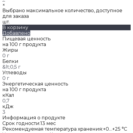
×
Выбрано максимальное количество, доступное
для заказа
шт.
В корзину
Добавлено
Пищевая ценность
на 100 г продукта
Жиры
0 г
Белки
&lt;0,5 г
Углеводы
0 г
Энергетическая ценность
на 100 г продукта
кКал
0,7
кДж
3
Информация о продукте
Срок годности:
13 мес
Рекомендуемая температура хранения:
+0…+25 °C