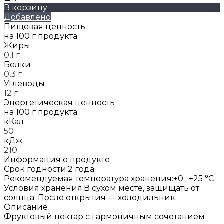
В корзину
Добавлено
Пищевая ценность
на 100 г продукта
Жиры
0,1 г
Белки
0,3 г
Углеводы
12 г
Энергетическая ценность
на 100 г продукта
кКал
50
кДж
210
Информация о продукте
Срок годности:
2 года
Рекомендуемая температура хранения:
+0…+25 °C
Условия хранения:
В сухом месте, защищать от
солнца. После открытия — холодильник.
Описание
Фруктовый нектар с гармоничным сочетанием