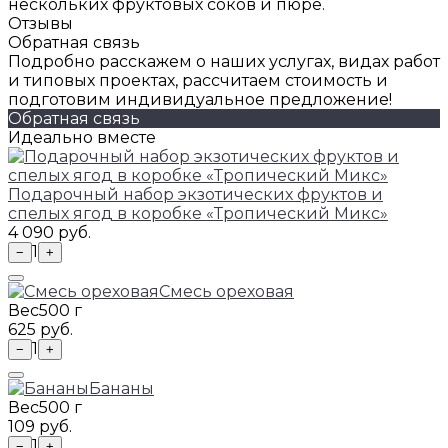
нескольких фруктовых соков и пюре.
Отзывы
Обратная связь
Подробно расскажем о наших услугах, видах работ
и типовых проектах, рассчитаем стоимость и
подготовим индивидуальное предложение!
Обратная связь
Идеально вместе
Подарочный набор экзотических фруктов и
спелых ягод в коробке «Тропический Микс»
4 090 руб.
1
−
+
Смесь ореховая
Вес
500 г
625 руб.
1
−
+
Бананы
Вес
500 г
109 руб.
1
−
+