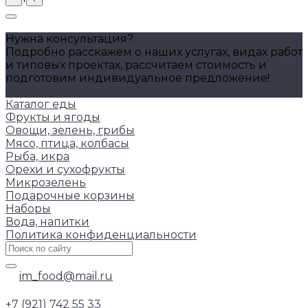
Нужна консультация?
Подробно расскажем о наших услугах, видах работ
и типовых проектах, рассчитаем стоимость и
подготовим индивидуальное предложение!
Задать вопрос
Каталог еды
Фрукты и ягоды
Овощи, зелень, грибы
Мясо, птица, колбасы
Рыба, икра
Орехи и сухофрукты
Микрозелень
Подарочные корзины
Наборы
Вода, напитки
Политика конфиденциальности
im_food@mail.ru
+7 (921) 742 55 33