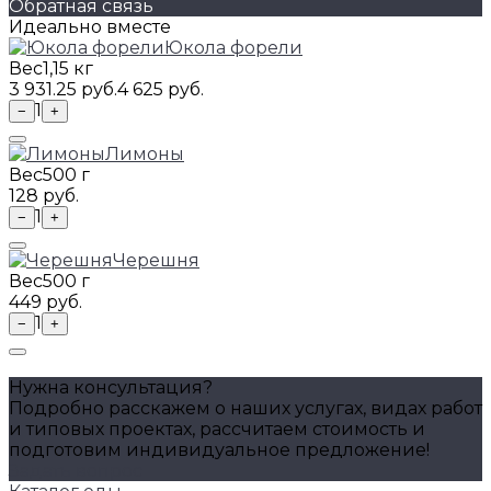
Обратная связь
Идеально вместе
Юкола форели
Вес
1,15 кг
3 931.25 руб.
4 625 руб.
1
−
+
Лимоны
Вес
500 г
128 руб.
1
−
+
Черешня
Вес
500 г
449 руб.
1
−
+
Нужна консультация?
Подробно расскажем о наших услугах, видах работ
и типовых проектах, рассчитаем стоимость и
подготовим индивидуальное предложение!
Задать вопрос