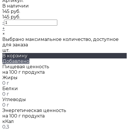
Артикул:
В наличии
145 руб.
145 руб.
-
+
×
Выбрано максимальное количество, доступное
для заказа
шт.
В корзину
Добавлено
Пищевая ценность
на 100 г продукта
Жиры
0 г
Белки
0 г
Углеводы
0 г
Энергетическая ценность
на 100 г продукта
кКал
0,3