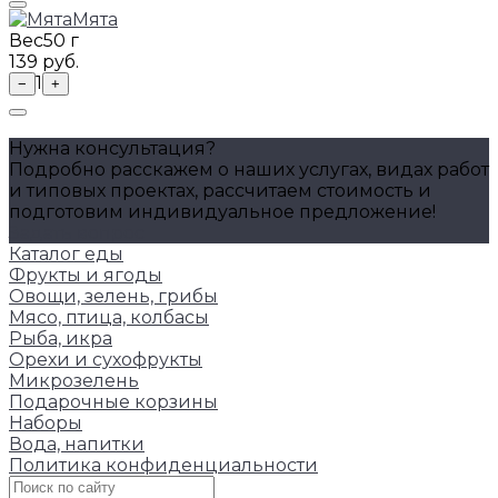
Мята
Вес
50 г
139 руб.
1
−
+
Нужна консультация?
Подробно расскажем о наших услугах, видах работ
и типовых проектах, рассчитаем стоимость и
подготовим индивидуальное предложение!
Задать вопрос
Каталог еды
Фрукты и ягоды
Овощи, зелень, грибы
Мясо, птица, колбасы
Рыба, икра
Орехи и сухофрукты
Микрозелень
Подарочные корзины
Наборы
Вода, напитки
Политика конфиденциальности