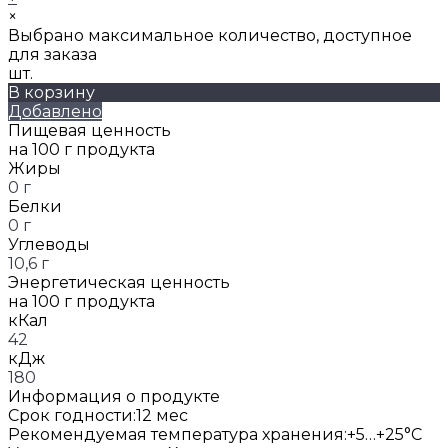
×
Выбрано максимальное количество, доступное
для заказа
шт.
В корзину
Добавлено
Пищевая ценность
на 100 г продукта
Жиры
0 г
Белки
0 г
Углеводы
10,6 г
Энергетическая ценность
на 100 г продукта
кКал
42
кДж
180
Информация о продукте
Срок годности:
12 мес
Рекомендуемая температура хранения:
+5…+25°C