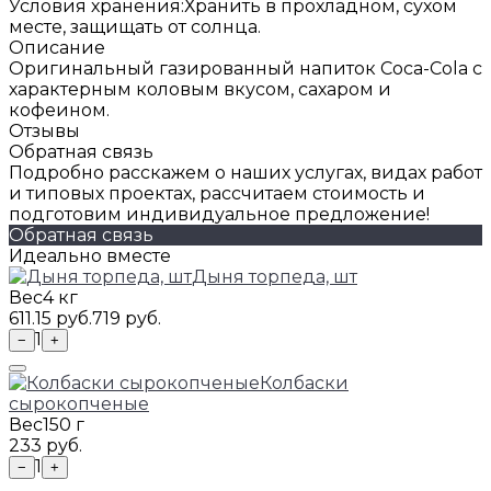
Условия хранения:
Хранить в прохладном, сухом
месте, защищать от солнца.
Описание
Оригинальный газированный напиток Coca-Cola с
характерным коловым вкусом, сахаром и
кофеином.
Отзывы
Обратная связь
Подробно расскажем о наших услугах, видах работ
и типовых проектах, рассчитаем стоимость и
подготовим индивидуальное предложение!
Обратная связь
Идеально вместе
Дыня торпеда, шт
Вес
4 кг
611.15 руб.
719 руб.
1
−
+
Колбаски
сырокопченые
Вес
150 г
233 руб.
1
−
+