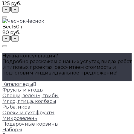
125 руб.
1
−
+
Чеснок
Вес
150 г
80 руб.
1
−
+
Нужна консультация?
Подробно расскажем о наших услугах, видах работ
и типовых проектах, рассчитаем стоимость и
подготовим индивидуальное предложение!
Задать вопрос
Каталог еды
Фрукты и ягоды
Овощи, зелень, грибы
Мясо, птица, колбасы
Рыба, икра
Орехи и сухофрукты
Микрозелень
Подарочные корзины
Наборы