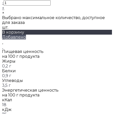
-
+
×
Выбрано максимальное количество, доступное
для заказа
шт.
В корзину
Добавлено
Пищевая ценность
на 100 г продукта
Жиры
0,2 г
Белки
0,9 г
Углеводы
3,5 г
Энергетическая ценность
на 100 г продукта
кКал
18
кДж