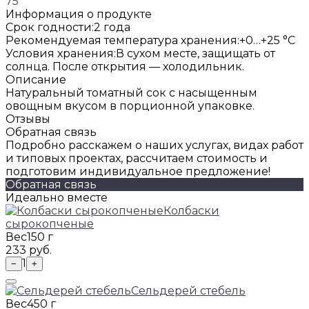
75
Информация о продукте
Срок годности:
2 года
Рекомендуемая температура хранения:
+0…+25 °C
Условия хранения:
В сухом месте, защищать от
солнца. После открытия — холодильник.
Описание
Натуральный томатный сок с насыщенным
овощным вкусом в порционной упаковке.
Отзывы
Обратная связь
Подробно расскажем о наших услугах, видах работ
и типовых проектах, рассчитаем стоимость и
подготовим индивидуальное предложение!
Обратная связь
Идеально вместе
Колбаски
сырокопченые
Вес
150 г
233 руб.
1
−
+
Сельдерей стебель
Вес
450 г