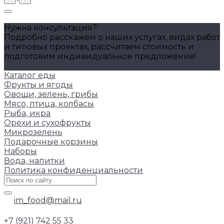
Нужна консультация?
Подробно расскажем о наших услугах, видах работ
и типовых проектах, рассчитаем стоимость и
подготовим индивидуальное предложение!
Задать вопрос
Каталог еды
Фрукты и ягоды
Овощи, зелень, грибы
Мясо, птица, колбасы
Рыба, икра
Орехи и сухофрукты
Микрозелень
Подарочные корзины
Наборы
Вода, напитки
Политика конфиденциальности
im_food@mail.ru
+7 (921) 742 55 33