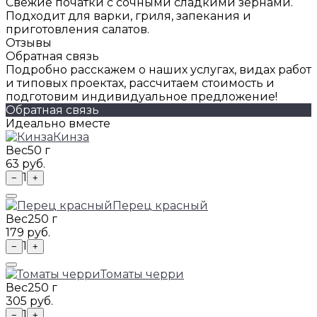
Свежие початки с сочными сладкими зёрнами.
Подходит для варки, гриля, запекания и
приготовления салатов.
Отзывы
Обратная связь
Подробно расскажем о наших услугах, видах работ
и типовых проектах, рассчитаем стоимость и
подготовим индивидуальное предложение!
Обратная связь
Идеально вместе
Кинза
Вес
50 г
63 руб.
1
−
+
Перец красный
Вес
250 г
179 руб.
1
−
+
Томаты черри
Вес
250 г
305 руб.
1
−
+