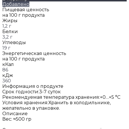
Добавлено
Пищевая ценность
на 100 г продукта
Жиры
1,2 г
Белки
3,2 г
Углеводы
19 г
Энергетическая ценность
на 100 г продукта
кКал
86
кДж
360
Информация о продукте
Срок годности:
3-7 суток
Рекомендуемая температура хранения:
+0…+5 °C
Условия хранения:
Хранить в холодильнике,
желательно в упаковке.
Описание
Вес: ≈500 гр