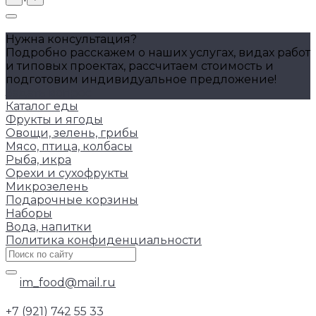
Нужна консультация?
Подробно расскажем о наших услугах, видах работ
и типовых проектах, рассчитаем стоимость и
подготовим индивидуальное предложение!
Задать вопрос
Каталог еды
Фрукты и ягоды
Овощи, зелень, грибы
Мясо, птица, колбасы
Рыба, икра
Орехи и сухофрукты
Микрозелень
Подарочные корзины
Наборы
Вода, напитки
Политика конфиденциальности
im_food@mail.ru
+7 (921) 742 55 33