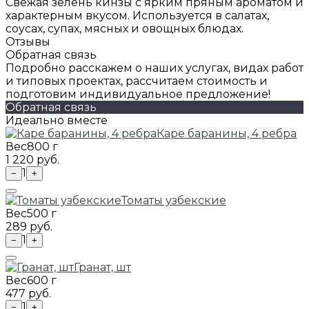
Свежая зелень кинзы с ярким пряным ароматом и
характерным вкусом. Используется в салатах,
соусах, супах, мясных и овощных блюдах.
Отзывы
Обратная связь
Подробно расскажем о наших услугах, видах работ
и типовых проектах, рассчитаем стоимость и
подготовим индивидуальное предложение!
Обратная связь
Идеально вместе
Каре баранины, 4 ребра
Вес
800 г
1 220 руб.
1
−
+
Томаты узбекские
Вес
500 г
289 руб.
1
−
+
Гранат, шт
Вес
600 г
477 руб.
1
−
+