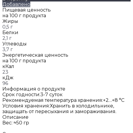
Добавлено
Пищевая ценность
на 100 г продукта
Жиры
0,5 г
Белки
2,1 г
Углеводы
3,7 г
Энергетическая ценность
на 100 г продукта
кКал
23
кДж
96
Информация о продукте
Срок годности:
3-7 суток
Рекомендуемая температура хранения:
+2…+8 °C
Условия хранения:
Хранить в холодильнике,
защищать от пересыхания и замораживания.
Описание
Вес: ≈50 гр