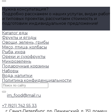
Нужна консультация?
Подробно расскажем о наших услугах, видах работ
и типовых проектах, рассчитаем стоимость и
подготовим индивидуальное предложение!
Задать вопрос
Каталог еды
Фрукты и ягоды
Овощи, зелень, грибы
Мясо, птица, колбасы
Рыба, икра
Орехи и сухофрукты
Микрозелень
Подарочные корзины
Наборы
Вода, напитки
Политика конфиденциальности
im_food@mail.ru
+7 (921) 742 55 33
г. Санкт-Петербург, пр. Ленинский, д. 151, помещ.