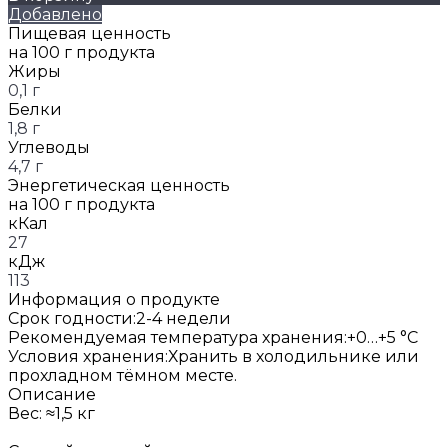
Добавлено
Пищевая ценность
на 100 г продукта
Жиры
0,1 г
Белки
1,8 г
Углеводы
4,7 г
Энергетическая ценность
на 100 г продукта
кКал
27
кДж
113
Информация о продукте
Срок годности:
2-4 недели
Рекомендуемая температура хранения:
+0…+5 °C
Условия хранения:
Хранить в холодильнике или
прохладном тёмном месте.
Описание
Вес: ≈1,5 кг