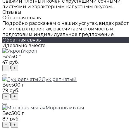
Свежий плотный кочан с хрустящими сочными
листьями и характерным капустным вкусом.
Отзывы
Обратная связь
Подробно расскажем о наших услугах, видах работ
и типовых проектах, рассчитаем стоимость и
подготовим индивидуальное предложение!
Обратная связь
Идеально вместе
Укроп
Вес
50 г
47 руб.
1
−
+
Лук репчатый
Вес
500 г
79 руб.
1
−
+
Морковь мытая
Вес
500 г
87 руб.
1
−
+