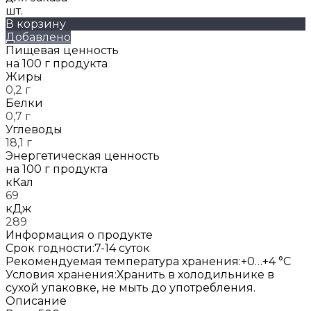
шт.
В корзину
Добавлено
Пищевая ценность
на 100 г продукта
Жиры
0,2 г
Белки
0,7 г
Углеводы
18,1 г
Энергетическая ценность
на 100 г продукта
кКал
69
кДж
289
Информация о продукте
Срок годности:
7-14 суток
Рекомендуемая температура хранения:
+0…+4 °C
Условия хранения:
Хранить в холодильнике в
сухой упаковке, не мыть до употребления.
Описание