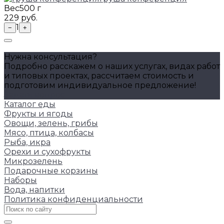
Вес
500 г
229 руб.
1
−
+
Нужна консультация?
Подробно расскажем о наших услугах, видах работ
и типовых проектах, рассчитаем стоимость и
подготовим индивидуальное предложение!
Задать вопрос
Каталог еды
Фрукты и ягоды
Овощи, зелень, грибы
Мясо, птица, колбасы
Рыба, икра
Орехи и сухофрукты
Микрозелень
Подарочные корзины
Наборы
Вода, напитки
Политика конфиденциальности