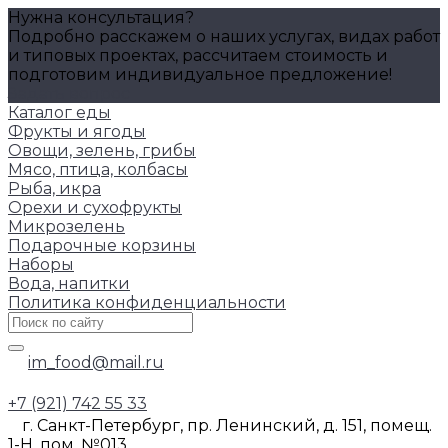
Нужна консультация?
Подробно расскажем о наших услугах, видах работ
и типовых проектах, рассчитаем стоимость и
подготовим индивидуальное предложение!
Задать вопрос
Каталог еды
Фрукты и ягоды
Овощи, зелень, грибы
Мясо, птица, колбасы
Рыба, икра
Орехи и сухофрукты
Микрозелень
Подарочные корзины
Наборы
Вода, напитки
Политика конфиденциальности
im_food@mail.ru
+7 (921) 742 55 33
г. Санкт-Петербург, пр. Ленинский, д. 151, помещ.
1-Н, пом. №013