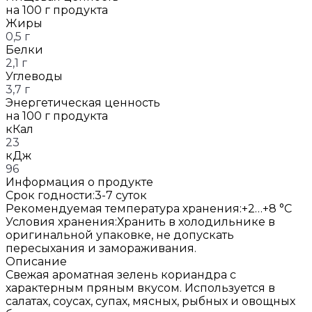
на 100 г продукта
Жиры
0,5 г
Белки
2,1 г
Углеводы
3,7 г
Энергетическая ценность
на 100 г продукта
кКал
23
кДж
96
Информация о продукте
Срок годности:
3-7 суток
Рекомендуемая температура хранения:
+2…+8 °C
Условия хранения:
Хранить в холодильнике в
оригинальной упаковке, не допускать
пересыхания и замораживания.
Описание
Свежая ароматная зелень кориандра с
характерным пряным вкусом. Используется в
салатах, соусах, супах, мясных, рыбных и овощных