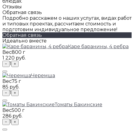
блюдах.
Отзывы
Обратная связь
Подробно расскажем о наших услугах, видах работ
и типовых проектах, рассчитаем стоимость и
подготовим индивидуальное предложение!
Обратная связь
Идеально вместе
Каре баранины, 4 ребра
Вес
800 г
1 220 руб.
1
−
+
Черемша
Вес
75 г
85 руб.
1
−
+
Томаты Бакинские
Вес
500 г
286 руб.
1
−
+