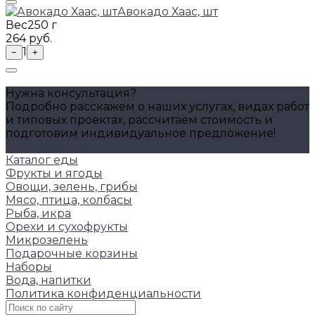
Авокадо Хаас, шт
Вес
250 г
264 руб.
1
−
+
Нужна консультация?
Подробно расскажем о наших услугах, видах работ
и типовых проектах, рассчитаем стоимость и
подготовим индивидуальное предложение!
Задать вопрос
Каталог еды
Фрукты и ягоды
Овощи, зелень, грибы
Мясо, птица, колбасы
Рыба, икра
Орехи и сухофрукты
Микрозелень
Подарочные корзины
Наборы
Вода, напитки
Политика конфиденциальности