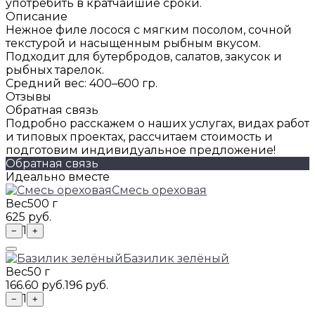
употребить в кратчайшие сроки.
Описание
Нежное филе лосося с мягким посолом, сочной
текстурой и насыщенным рыбным вкусом.
Подходит для бутербродов, салатов, закусок и
рыбных тарелок.
Средний вес: 400–600 гр.
Отзывы
Обратная связь
Подробно расскажем о наших услугах, видах работ
и типовых проектах, рассчитаем стоимость и
подготовим индивидуальное предложение!
Обратная связь
Идеально вместе
Смесь ореховая
Вес
500 г
625 руб.
1
−
+
Базилик зелёный
Вес
50 г
166.60 руб.
196 руб.
1
−
+