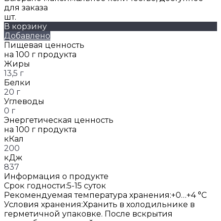
для заказа
шт.
В корзину
Добавлено
Пищевая ценность
на 100 г продукта
Жиры
13,5 г
Белки
20 г
Углеводы
0 г
Энергетическая ценность
на 100 г продукта
кКал
200
кДж
837
Информация о продукте
Срок годности:
5-15 суток
Рекомендуемая температура хранения:
+0…+4 °C
Условия хранения:
Хранить в холодильнике в
герметичной упаковке. После вскрытия