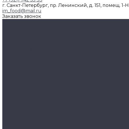
г. Санкт-Петербург, пр. Ленинский, д. 151, помещ. 1-
im_food@mail.ru
Заказать звонок
Каталог продуктов
Фрукты и ягоды
Овощи, зелень, грибы
Мясо, птица, колбасы
Рыба, икра
Орехи и сухофрукты
Микрозелень
Подарочные корзины
Наборы
Вода, напитки
Подарочные корзины
для Horeca
Доставка
О нас
Контакты
...
Каталог продуктов
Фрукты и ягоды
Овощи, зелень, грибы
Мясо, птица, колбасы