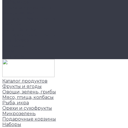
Рыба, икра
Орехи и сухофрукты
Микрозелень
Подарочные корзины
Наборы
Вода, напитки
Подарочные корзины
для Horeca
Доставка
О нас
Контакты
Каталог продуктов
Фрукты и ягоды
Овощи, зелень, грибы
Мясо, птица, колбасы
Рыба, икра
Орехи и сухофрукты
Микрозелень
Подарочные корзины
Наборы