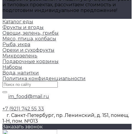
и типовых проектах, рассчитаем стоимость и
подготовим индивидуальное предложение!
Задать вопрос
Каталог еды
Фрукты и ягоды
Овощи, зелень, грибы
Мясо, птица, колбасы
Рыба, икра
Орехи и сухофрукты
Микрозелень
Подарочные корзины
Наборы
Вода, напитки
Политика конфиденциальности
im_food@mail.ru
+7 (921) 742 55 33
г. Санкт-Петербург, пр. Ленинский, д. 151, помещ.
1-Н, пом. №013
Заказать звонок