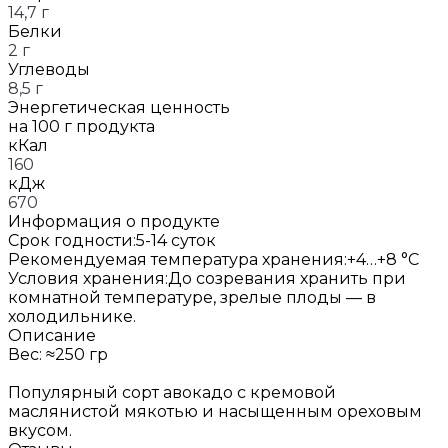
14,7 г
Белки
2 г
Углеводы
8,5 г
Энергетическая ценность
на 100 г продукта
кКал
160
кДж
670
Информация о продукте
Срок годности:
5-14 суток
Рекомендуемая температура хранения:
+4…+8 °C
Условия хранения:
До созревания хранить при
комнатной температуре, зрелые плоды — в
холодильнике.
Описание
Вес: ≈250 гр
Популярный сорт авокадо с кремовой
маслянистой мякотью и насыщенным ореховым
вкусом.