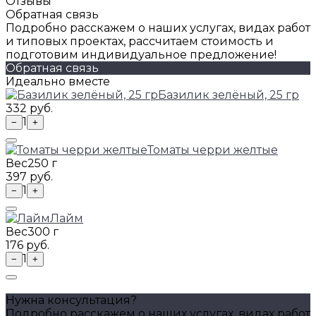
Отзывы
Обратная связь
Подробно расскажем о наших услугах, видах работ
и типовых проектах, рассчитаем стоимость и
подготовим индивидуальное предложение!
Обратная связь
Идеально вместе
Базилик зелёный, 25 гр
332 руб.
1
−
+
Томаты черри желтые
Вес
250 г
397 руб.
1
−
+
Лайм
Вес
300 г
176 руб.
1
−
+
Нужна консультация?
Подробно расскажем о наших услугах, видах работ