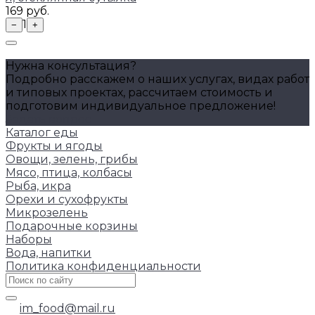
169 руб.
1
−
+
Нужна консультация?
Подробно расскажем о наших услугах, видах работ
и типовых проектах, рассчитаем стоимость и
подготовим индивидуальное предложение!
Задать вопрос
Каталог еды
Фрукты и ягоды
Овощи, зелень, грибы
Мясо, птица, колбасы
Рыба, икра
Орехи и сухофрукты
Микрозелень
Подарочные корзины
Наборы
Вода, напитки
Политика конфиденциальности
im_food@mail.ru