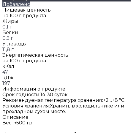
Добавлено
Пищевая ценность
на 100 г продукта
Жиры
0,1 г
Белки
0,9 г
Углеводы
11,8 г
Энергетическая ценность
на 100 г продукта
кКал
47
кДж
197
Информация о продукте
Срок годности:
14-30 суток
Рекомендуемая температура хранения:
+2…+8 °C
Условия хранения:
Хранить в холодильнике или
прохладном сухом месте.
Описание
Вес: ≈500 гр