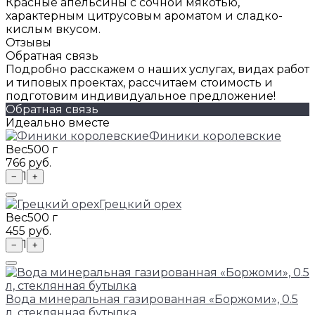
Красные апельсины с сочной мякотью,
характерным цитрусовым ароматом и сладко-
кислым вкусом.
Отзывы
Обратная связь
Подробно расскажем о наших услугах, видах работ
и типовых проектах, рассчитаем стоимость и
подготовим индивидуальное предложение!
Обратная связь
Идеально вместе
Финики королевские
Вес
500 г
766 руб.
1
−
+
Грецкий орех
Вес
500 г
455 руб.
1
−
+
Вода минеральная газированная «Боржоми», 0.5
л, стеклянная бутылка