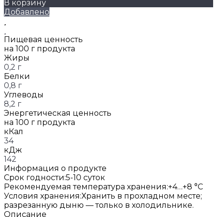
В корзину
Добавлено
Пищевая ценность
на 100 г продукта
Жиры
0,2 г
Белки
0,8 г
Углеводы
8,2 г
Энергетическая ценность
на 100 г продукта
кКал
34
кДж
142
Информация о продукте
Срок годности:
5-10 суток
Рекомендуемая температура хранения:
+4…+8 °C
Условия хранения:
Хранить в прохладном месте;
разрезанную дыню — только в холодильнике.
Описание