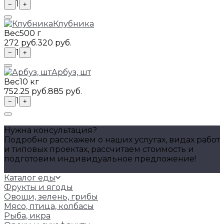
1
−
+
Клубника
Вес
500 г
272 руб.
320 руб.
1
−
+
Арбуз, шт
Вес
10 кг
752.25 руб.
885 руб.
1
−
+
Нужна консультация?
Подробно расскажем о наших услугах, видах работ
и типовых проектах, рассчитаем стоимость и
подготовим индивидуальное предложение!
Задать вопрос
Каталог еды
Фрукты и ягоды
Овощи, зелень, грибы
Мясо, птица, колбасы
Рыба, икра