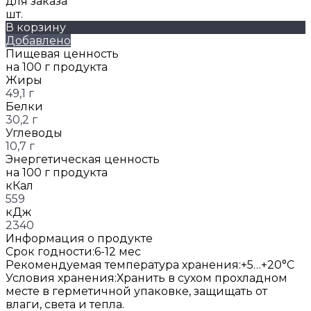
для заказа
шт.
В корзину
Добавлено
Пищевая ценность
на 100 г продукта
Жиры
49,1 г
Белки
30,2 г
Углеводы
10,7 г
Энергетическая ценность
на 100 г продукта
кКал
559
кДж
2340
Информация о продукте
Срок годности:
6-12 мес
Рекомендуемая температура хранения:
+5…+20°C
Условия хранения:
Хранить в сухом прохладном
месте в герметичной упаковке, защищать от
влаги, света и тепла.