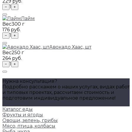
229 руб.
1
−
+
Лайм
Вес
300 г
176 руб.
1
−
+
Авокадо Хаас, шт
Вес
250 г
264 руб.
1
−
+
Нужна консультация?
Подробно расскажем о наших услугах, видах работ
и типовых проектах, рассчитаем стоимость и
подготовим индивидуальное предложение!
Задать вопрос
Каталог еды
Фрукты и ягоды
Овощи, зелень, грибы
Мясо, птица, колбасы
Рыба, икра