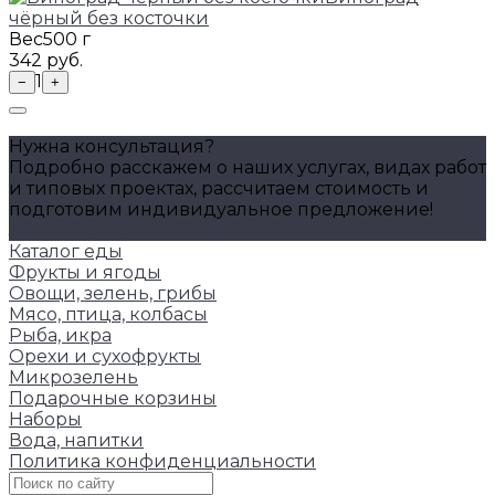
чёрный без косточки
Вес
500 г
342 руб.
1
−
+
Нужна консультация?
Подробно расскажем о наших услугах, видах работ
и типовых проектах, рассчитаем стоимость и
подготовим индивидуальное предложение!
Задать вопрос
Каталог еды
Фрукты и ягоды
Овощи, зелень, грибы
Мясо, птица, колбасы
Рыба, икра
Орехи и сухофрукты
Микрозелень
Подарочные корзины
Наборы
Вода, напитки
Политика конфиденциальности