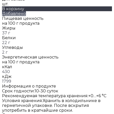
шт.
В корзину
Добавлено
Пищевая ценность
на 100 г продукта
Жиры
37 г
Белки
22 г
Углеводы
2 г
Энергетическая ценность
на 100 г продукта
кКал
430
кДж
1799
Информация о продукте
Срок годности:
10-30 суток
Рекомендуемая температура хранения:
+0…+6 °C
Условия хранения:
Хранить в холодильнике в
герметичной упаковке. После вскрытия
употребить в кратчайшие сроки.