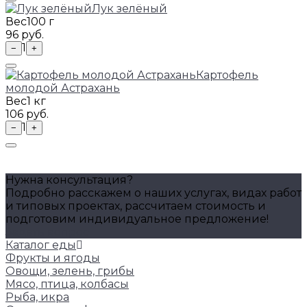
Лук зелёный
Вес
100 г
96 руб.
1
−
+
Картофель
молодой Астрахань
Вес
1 кг
106 руб.
1
−
+
Нужна консультация?
Подробно расскажем о наших услугах, видах работ
и типовых проектах, рассчитаем стоимость и
подготовим индивидуальное предложение!
Задать вопрос
Каталог еды
Фрукты и ягоды
Овощи, зелень, грибы
Мясо, птица, колбасы
Рыба, икра