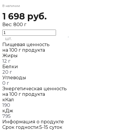
В наличии
1 698 руб.
Вес:
800 г
шт.
Пищевая ценность
на 100 г продукта
Жиры
12 г
Белки
20 г
Углеводы
0 г
Энергетическая ценность
на 100 г продукта
кКал
190
кДж
795
Информация о продукте
Срок годности:
5-15 суток