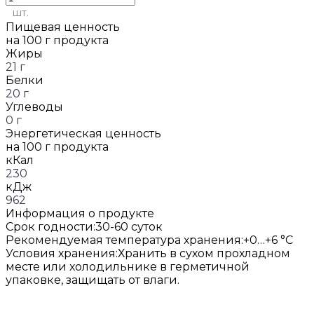
шт.
Пищевая ценность
на 100 г продукта
Жиры
21 г
Белки
20 г
Углеводы
0 г
Энергетическая ценность
на 100 г продукта
кКал
230
кДж
962
Информация о продукте
Срок годности:
30-60 суток
Рекомендуемая температура хранения:
+0…+6 °C
Условия хранения:
Хранить в сухом прохладном
месте или холодильнике в герметичной
упаковке, защищать от влаги.