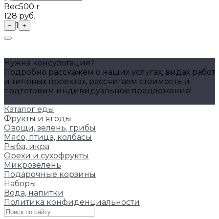
Вес
500 г
128 руб.
1
−
+
Нужна консультация?
Подробно расскажем о наших услугах, видах работ
и типовых проектах, рассчитаем стоимость и
подготовим индивидуальное предложение!
Задать вопрос
Каталог еды
Фрукты и ягоды
Овощи, зелень, грибы
Мясо, птица, колбасы
Рыба, икра
Орехи и сухофрукты
Микрозелень
Подарочные корзины
Наборы
Вода, напитки
Политика конфиденциальности