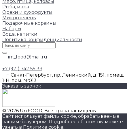
Мясо, птица, колбасы
Рыба, икра
Орехи и сухофрукты
Микрозелень
Подарочные корзины
Наборы
Вода, напитки
Политика конфиденциальности
im_food@mail.ru
+7 (921) 742 55 33
г. Санкт-Петербург, пр. Ленинский, д. 151, помещ.
1-Н, пом. №013
Заказать звонок
© 2026 UniFOOD, Все права защищены
Сайт использует файлы cookie, обрабатываемые
вашим браузером. Подробнее об этом вы можете
узнать в
Политике cookie
.