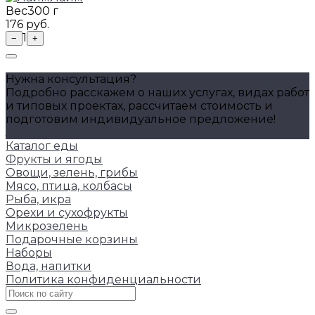
Вес
300 г
176 руб.
1
−
+
Нужна консультация?
Подробно расскажем о наших услугах, видах работ
и типовых проектах, рассчитаем стоимость и
подготовим индивидуальное предложение!
Задать вопрос
Каталог еды
Фрукты и ягоды
Овощи, зелень, грибы
Мясо, птица, колбасы
Рыба, икра
Орехи и сухофрукты
Микрозелень
Подарочные корзины
Наборы
Вода, напитки
Политика конфиденциальности