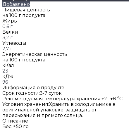
Добавлено
Пищевая ценность
на 100 г продукта
Жиры
0,6 г
Белки
3,2 г
Углеводы
2,7 г
Энергетическая ценность
на 100 г продукта
кКал
23
кДж
96
Информация о продукте
Срок годности:
3-7 суток
Рекомендуемая температура хранения:
+2…+8 °C
Условия хранения:
Хранить в холодильнике в
оригинальной упаковке, защищать от
пересыхания и прямого солнца.
Описание
Вес: ≈50 гр