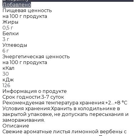
Добавлено
Пищевая ценность
на 100 г продукта
Жиры
0,5 г
Белки
3 г
Углеводы
6 г
Энергетическая ценность
на 100 г продукта
кКал
30
кДж
126
Информация о продукте
Срок годности:
3-7 суток
Рекомендуемая температура хранения:
+2…+8 °C
Условия хранения:
Хранить в холодильнике в
закрытой упаковке, не допускать пересыхания и
замораживания.
Описание
Свежие ароматные листья лимонной вербены с