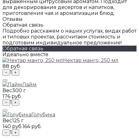
выраженным цитрусовым ароматом. Подходит
для декорирования десертов и напитков,
приготовления чая и ароматизации блюд.
Отзывы
Обратная связь
Подробно расскажем о наших услугах, видах работ
и типовых проектах, рассчитаем стоимость и
подготовим индивидуальное предложение!
Обратная связь
Идеально вместе
Нектар манго, 250 мл
88 руб.
1
−
+
Лайм
Вес
300 г
176 руб.
1
−
+
Голубика
Вес
125 г
140 руб.
164 руб.
1
−
+