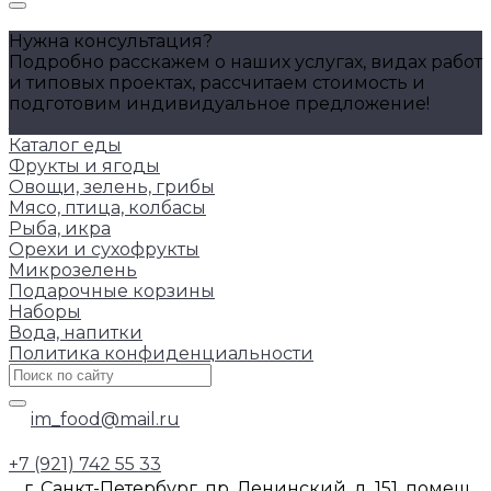
Нужна консультация?
Подробно расскажем о наших услугах, видах работ
и типовых проектах, рассчитаем стоимость и
подготовим индивидуальное предложение!
Задать вопрос
Каталог еды
Фрукты и ягоды
Овощи, зелень, грибы
Мясо, птица, колбасы
Рыба, икра
Орехи и сухофрукты
Микрозелень
Подарочные корзины
Наборы
Вода, напитки
Политика конфиденциальности
im_food@mail.ru
+7 (921) 742 55 33
г. Санкт-Петербург, пр. Ленинский, д. 151, помещ.