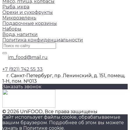
Мясо, птица, колбасы
Рыба, икра
Орехи и сухофрукты
Микрозелень
Подарочные корзины
Наборы
Вода, напитки
Политика конфиденциальности
im_food@mail.ru
+7 (921) 742 55 33
г. Санкт-Петербург, пр. Ленинский, д. 151, помещ.
1-Н, пом. №013
Заказать звонок
© 2026 UniFOOD, Все права защищены
Сайт использует файлы cookie, обрабатываемые
вашим браузером. Подробнее об этом вы можете
узнать в
Политике cookie
.