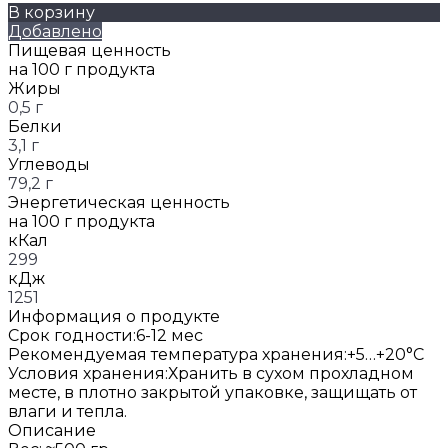
В корзину
Добавлено
Пищевая ценность
на 100 г продукта
Жиры
0,5 г
Белки
3,1 г
Углеводы
79,2 г
Энергетическая ценность
на 100 г продукта
кКал
299
кДж
1251
Информация о продукте
Срок годности:
6-12 мес
Рекомендуемая температура хранения:
+5…+20°C
Условия хранения:
Хранить в сухом прохладном
месте, в плотно закрытой упаковке, защищать от
влаги и тепла.
Описание