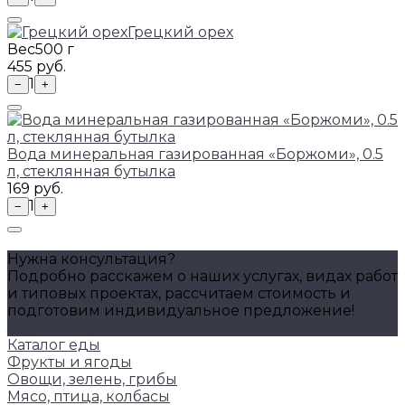
Грецкий орех
Вес
500 г
455 руб.
1
−
+
Вода минеральная газированная «Боржоми», 0.5
л, стеклянная бутылка
169 руб.
1
−
+
Нужна консультация?
Подробно расскажем о наших услугах, видах работ
и типовых проектах, рассчитаем стоимость и
подготовим индивидуальное предложение!
Задать вопрос
Каталог еды
Фрукты и ягоды
Овощи, зелень, грибы
Мясо, птица, колбасы