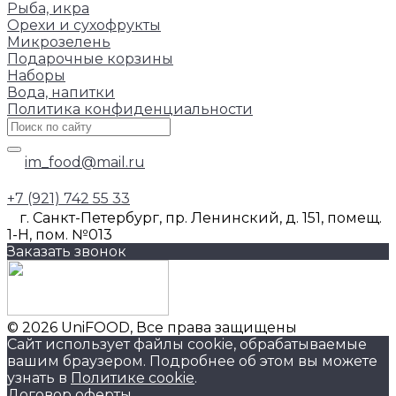
Рыба, икра
Орехи и сухофрукты
Микрозелень
Подарочные корзины
Наборы
Вода, напитки
Политика конфиденциальности
im_food@mail.ru
+7 (921) 742 55 33
г. Санкт-Петербург, пр. Ленинский, д. 151, помещ.
1-Н, пом. №013
Заказать звонок
© 2026 UniFOOD, Все права защищены
Сайт использует файлы cookie, обрабатываемые
вашим браузером. Подробнее об этом вы можете
узнать в
Политике cookie
.
Договор оферты